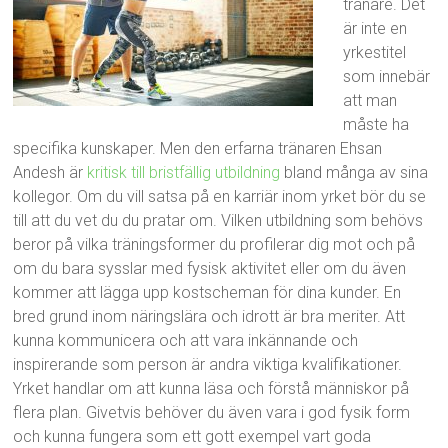
tränare. Det
är inte en
yrkestitel
som innebär
att man
måste ha
specifika kunskaper. Men den erfarna tränaren Ehsan
Andesh är
kritisk till bristfällig utbildning
bland många av sina
kollegor. Om du vill satsa på en karriär inom yrket bör du se
till att du vet du du pratar om. Vilken utbildning som behövs
beror på vilka träningsformer du profilerar dig mot och på
om du bara sysslar med fysisk aktivitet eller om du även
kommer att lägga upp kostscheman för dina kunder. En
bred grund inom näringslära och idrott är bra meriter. Att
kunna kommunicera och att vara inkännande och
inspirerande som person är andra viktiga kvalifikationer.
Yrket handlar om att kunna läsa och förstå människor på
flera plan. Givetvis behöver du även vara i god fysik form
och kunna fungera som ett gott exempel vart goda