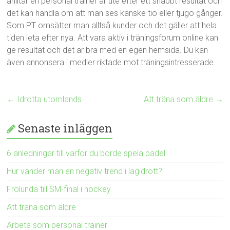
anlitar en personal trainer är ute efter ett snabbt resultat och
det kan handla om att man ses kanske tio eller tjugo gånger.
Som PT omsätter man alltså kunder och det gäller att hela
tiden leta efter nya. Att vara aktiv i träningsforum online kan
ge resultat och det är bra med en egen hemsida. Du kan
även annonsera i medier riktade mot träningsintresserade.
←
Idrotta utomlands
Att träna som äldre
→
Senaste inläggen
6 anledningar till varför du borde spela padel
Hur vänder man en negativ trend i lagidrott?
Frölunda till SM-final i hockey
Att träna som äldre
Arbeta som personal trainer