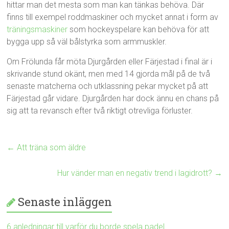
hittar man det mesta som man kan tänkas behöva. Där
finns till exempel roddmaskiner och mycket annat i form av
träningsmaskiner
som hockeyspelare kan behöva för att
bygga upp så väl bålstyrka som armmuskler.
Om Frölunda får möta Djurgården eller Färjestad i final är i
skrivande stund okänt, men med 14 gjorda mål på de två
senaste matcherna och utklassning pekar mycket på att
Färjestad går vidare. Djurgården har dock ännu en chans på
sig att ta revansch efter två riktigt otrevliga förluster.
←
Att träna som äldre
Hur vänder man en negativ trend i lagidrott?
→
Senaste inläggen
6 anledningar till varför du borde spela padel