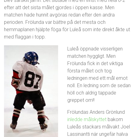
blev särskilt jämn. Det slutade med en vinst med hela 6-2
efter att det sista målet gjordes i öppen kasse. Men
matchen hade hunnit avgöras redan efter den andra
perioden. Frölunda var bättre på det mesta och
hemmaplanen hjälpte föga för Luleå som inte direkt åkte ut
med flaggan i topp.
Luleå öppnade visserligen
matchen hyggligt. Men
Frölunda fick in det viktiga
första målet och tog
ledningen med ett mål emot
noll. En ledning som de sedan
höll och aldrig tappade
greppet om!!
Frölundas Anders Grönlund
inledde målskyttet
bakom
Luleås stackars målvakt Joel
Lassinantti när ungefär halva