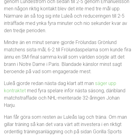
genom Lundeström och sedan till 2-5 genom Emanuelsson
men någon riktig kontakt blev det inte med tre mål upp.
Närmare än så tog sig inte Luleå och reduceringen till 2-5
inträffade med ynka fyra minuter och nio sekunder kvar av
den tredje perioden.
Mindre än en minut senare gjorde Frölundas Grönlund
matchens sista mål, 6-2 till Frölundaspelarna som kunde fira
ännu en SM-final samma kväll som världen sörjde att det
brann i Notre Dame i Paris. Blandade känslor minst sagt
beroende på vad som engagerade mest.
Luleå gjorde redan nästa dag klart att man
säger upp
kontraktet
med fyra spelare inför nästa säsong, däribland
matchstraffade och NHL-meriterade 32-åringen Johan
Harju.
Han får göra som resten av Luleås lag och träna. Om man
gillar träning så kan det vara värt att investera i en riktigt
ordentlig träningsanläggning och på sidan Gorilla Sports