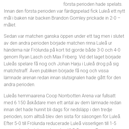
första perioden hade spelats.
Innan den första perioden var färdigspelad fick Luleå ett nytt
mål i baken när backen Brandon Gomley prickade in 2-0 –
målet.
Sedan var matchen ganska öppen under ett tag men i slutet
av den andra perioden började matchen rinna Luleå ur
händerna när Frölunda på kort tid gjorde både 3-0 och 4-0
genom Ryan Lasch och Max Friberg. Vid det laget började
Luleås spelare få nog och Johan Harju i Luleå drog på sig
matchstraff. Även publiken började få nog och vissa
lämnade arenan redan innan slutsignalen hade gått för den
andra perioden.
Luleås hemmaarena Coop Norrbotten Arena var fullsatt
med 6 150 åskådare men ett antal av dem lämnade redan
innan det hade hunnit bli dags för nedsläpp i den tredje
perioden, som alltså blev den sista för säsongen för Luleå.
Efter 5-0 till Frölunda reducerade Luleå visserligen till 1-5